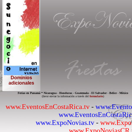
Dominios
adicionales
Ferias en Panamá * Nicaragua - Honduras - Guatemala - El Salvador - Belice - México
(favor enviar la información a través del
formulario
)
www.EventosEnCostaRica.tv
-
www.Evento
www.EventosEnCostaRica
www.ExpoNovias.tv
-
www.Expo
www.ExpoNoviasCR.