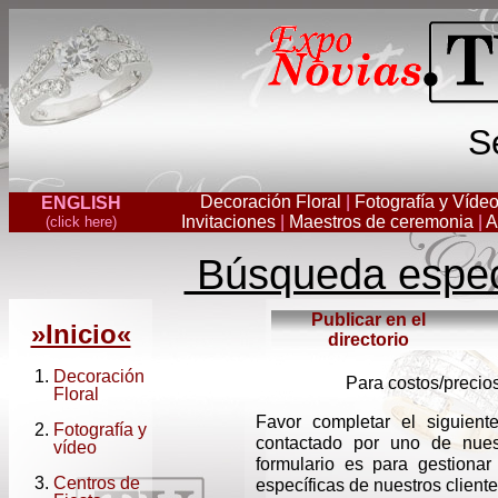
S
Decoración Floral
|
Fotografía y Víde
ENGLISH
Invitaciones
|
Maestros de ceremonia
|
A
(click here)
Búsqueda especí
Publicar en el
»Inicio«
directorio
Decoración
Para costos/precio
Floral
Favor completar el siguient
Fotografía
y
contactado por uno de nue
vídeo
formulario es para gestionar
Centros de
específicas de nuestros cliente