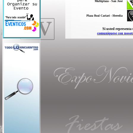
Multiplaza - San José
Plaza Real Cariari - Heredia
Si usted representa
comuníquese con nosot