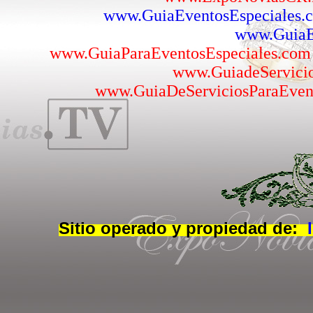
www.GuiaEventosEspeciales.
www.GuiaEv
www.GuiaParaEventosEspeciales.com
www.GuiadeServicio
www.GuiaDeServiciosParaEven
Sitio operado y propiedad de: