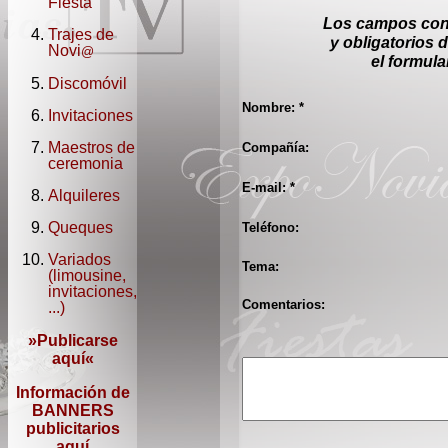
Fiesta
Los campos con 
Trajes de
y obligatorios 
Novi
@
el formula
Discomóvil
Nombre: *
Invitaciones
Maestros de
Compañía:
ceremonia
E-mail: *
Alquileres
Queques
Teléfono:
Variados
Tema:
(limousine,
invitaciones,
Comentarios:
...)
»
Publicarse
aquí
«
Información de
BANNERS
publicitarios
aquí